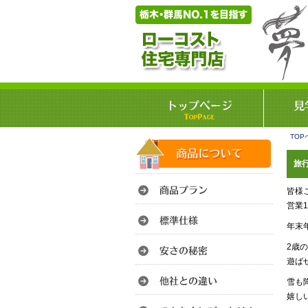
TOP
旅行
皆様
営業
年末
2歳
遊ば
雪も
嬉し