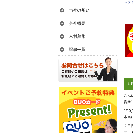
スタ
１
こん
営業
1/
本当
２日
オー