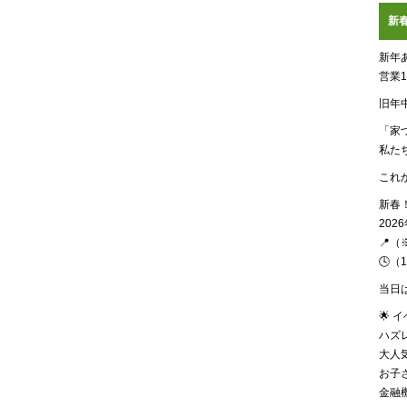
新春
新年
営業
旧年
「家
私た
これ
新春！
202
📍（
🕓（1
当日
🌟 
ハズ
大人
お子
金融