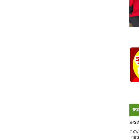
夢
みな
この
「夢