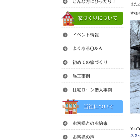
また
皆様
You
スタイ