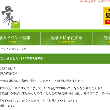
栃木県(足利市・佐野市)群
ページ
> スタッフブログ
にいきました♪｜2026年1月30日
こんにちは！
1課の齊藤です！
年始のお休みに、初めて飼っているわんこと旅行に行きました！
の秋田犬と一緒に住んでいまして、いつもは室内飼いで、なかなか外でたくさん
せてあげる事が出来なかったので、わんこの為に旅行を計画し、那須のコテージへ
降っていまして、たくさん走ってとても喜んでいました！！
い限りです♪