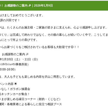
！ お感謝祭のご案内 🎉｜2026年1月9日
あけましておめでとうございます。
1課の川田です！
中は、たくさんのお施主様・ご家族の皆さまに支えられ、心より感謝申し上げます
づくり」は完成して終わりではなく、その後の暮らしが続いていく中で、こうして
ちにとって何よりの喜びです。
からお家づくりをご検討されているお客様も大歓迎です😌！！
 お感謝祭のご案内 🎉
6年1月10日（土）・11日（日）
※ｽﾀｲﾘｯｼｭﾊｳｽ事務所前）
0:00-16:00）
は、大人も子どもも楽しめる内容を沢山ご用意しています。
イベント内容 🌟
レなし！ガラポン抽選会
気キッチンカーが集合！
さまが楽しめる縁日コーナー（射的・くじなど）
機関・各種業者による暮らしに役立つ相談ブース