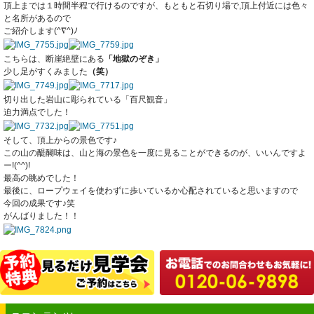
頂上までは１時間半程で行けるのですが、もともと石切り場で,頂上付近には色々
と名所があるので
ご紹介します(^∇^)ﾉ
こちらは、断崖絶壁にある
「地獄のぞき」
少し足がすくみました
（笑）
切り出した岩山に彫られている「百尺観音」
迫力満点でした！
そして、頂上からの景色です♪
この山の醍醐味は、山と海の景色を一度に見ることができるのが、いいんですよ
ー!(^^)!
最高の眺めでした！
最後に、ロープウェイを使わずに歩いているか心配されていると思いますので
今回の成果です♪笑
がんばりました！！