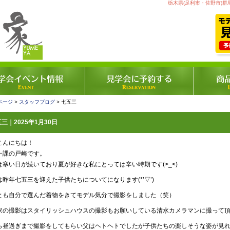
栃木県(足利市・佐野市)群
ページ
>
スタッフブログ
> 七五三
三｜2025年1月30日
こんにちは！
一課の戸崎です。
は寒い日が続いており夏が好きな私にとっては辛い時期です(>_<)
は昨年七五三を迎えた子供たちについてになります(*’▽’)
とも自分で選んだ着物をきてモデル気分で撮影をしました（笑）
家の撮影はスタイリッシュハウスの撮影もお願いしている清水カメラマンに撮って頂くの
ら昼過ぎまで撮影をしてもらい父はヘトヘトでしたが子供たちの楽しそうな姿が見