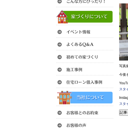
写真
今後
You
スタイ
Ins
スタ