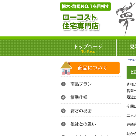
TOP
七五
皆様
営業
最近
今回
二人
戸崎
朝か