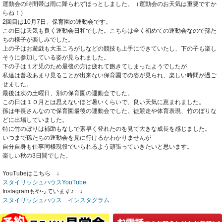
運動会の時間帯は雨に降られずほっとしました。（運動会のお天気は重要ですか
らね！）
2回目は10月7日、保育園の運動会です。
この日は天気も良く運動会日和でした。こちらは全く初めての運動会なので孫た
ちの様子が楽しみでした。
上の子はお遊戯も大玉ころがしなどの競技も上手にできていたし、下の子も楽し
そうに参加している姿が見られました。
下の子は１才児のため最後の方は疲れて飽きてしまったようでしたが
私達は普段あまり見ることが出来ない保育園での姿が見られ、楽しい時間が過ご
せました。
最後は次の土曜日、別の保育園の運動会でした。
この日は１０月とは思えないほど暑いくらいで、良い天気に恵まれました。
孫は年長さんなので保育園最後の運動会でした。徒競走や体育表現、竹のぼりな
どに出場していました。
特に竹のぼりは補助もなしで素早く登れたのを見て大きな成長を感じました。
いつまで孫たちの運動会を見に行けるかわかりませんが
自分自身も仕事同様現役でいられるよう頑張っていきたいと思います。
楽しい秋の3日間でした。
YouTubeはこちら ↓
スタイリッシュハウスYouTube
Instagramもやっています♪ ↓
スタイリッシュハウス インスタグラム