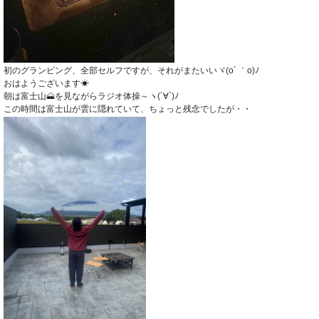
初のグランピング、全部セルフですが、それがまたいいヾ(o´ ｀o)ﾉ
おはようございます☀
朝は富士山🗻を見ながらラジオ体操～ヽ(´∀`)ﾉ
この時間は富士山が雲に隠れていて、ちょっと残念でしたが・・