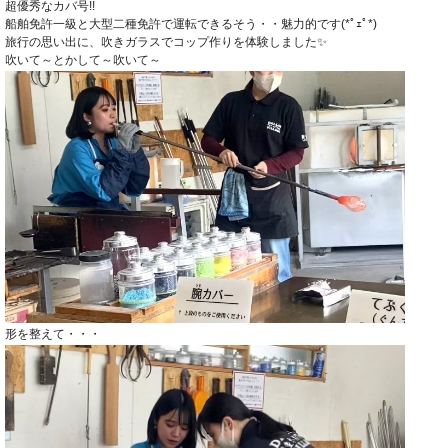
超優秀なカバ号!!
船舶免許一級と大型二種免許で運転できるそう・・魅力的です(*ﾟｪﾟ*)
旅行の思い出に、吹きガラスでコップ作りを体験しました✨
吹いて～とかして～吹いて～
形を整えて・・・