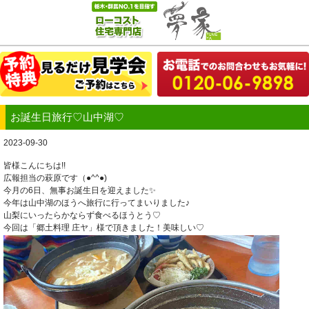
お誕生日旅行♡山中湖♡
2023-09-30
皆様こんにちは!!
広報担当の萩原です（●^^●)
今月の6日、無事お誕生日を迎えました✨
今年は山中湖のほうへ旅行に行ってまいりました♪
山梨にいったらかならず食べるほうとう♡
今回は「郷土料理 庄ヤ」様で頂きました！美味しい♡