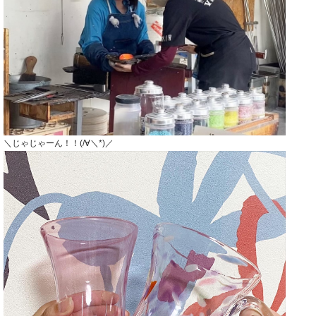
＼じゃじゃーん！！(/∀＼*)／