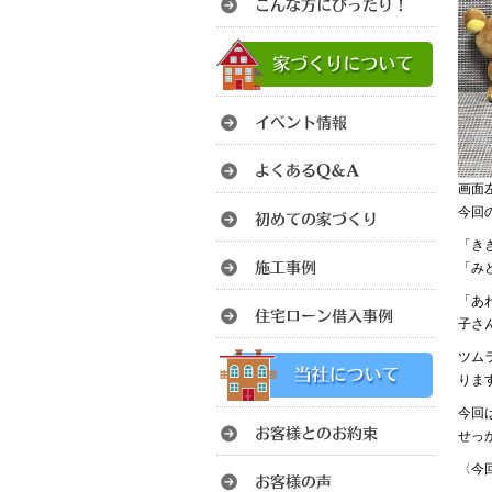
画面
今回
「き
「み
「あ
子さ
ツム
りま
今回
せっ
〈今