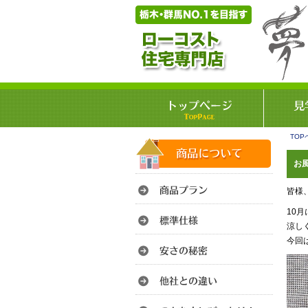
TOP
お
皆様
10
涼し
今回