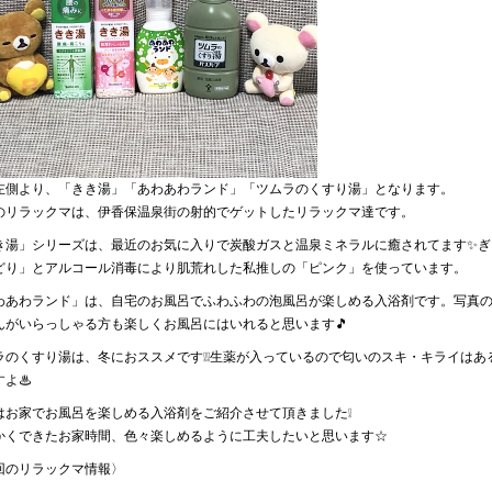
左側より、「きき湯」「あわあわランド」「ツムラのくすり湯」となります。
のリラックマは、伊香保温泉街の射的でゲットしたリラックマ達です。
き湯」シリーズは、最近のお気に入りで炭酸ガスと温泉ミネラルに癒されてます✨ぎ
どり」とアルコール消毒により肌荒れした私推しの「ピンク」を使っています。
わあわランド」は、自宅のお風呂でふわふわの泡風呂が楽しめる入浴剤です。写真
んがいらっしゃる方も楽しくお風呂にはいれると思います🎵
ラのくすり湯は、冬におススメです❕❕生薬が入っているので匂いのスキ・キライは
すよ♨
はお家でお風呂を楽しめる入浴剤をご紹介させて頂きました❕
かくできたお家時間、色々楽しめるように工夫したいと思います☆
回のリラックマ情報〉