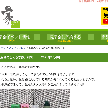
栃木県(足利市・佐野市)群
ページ
>
スタッフブログ
> お風呂を楽しめる季節、到来！！
風呂を楽しめる季節、到来！！｜2021年10月6日
、こんにちは！経理の半澤です。
月に入り、朝晩涼しくなってきたので秋の到来を感じます🍂
くなると暖かいお風呂に入っている時間が長くなってくると思いますので、
は半澤家で使っているおススメ入浴剤をご紹介させて頂きますね❕❕