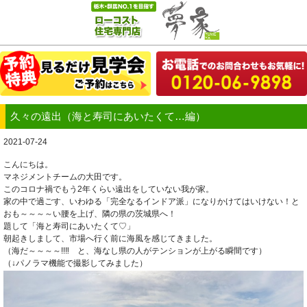
久々の遠出（海と寿司にあいたくて…編）
2021-07-24
こんにちは。
マネジメントチームの大田です。
このコロナ禍でもう2年くらい遠出をしていない我が家。
家の中で過ごす、いわゆる「完全なるインドア派」になりかけてはいけない！と
おも～～～～い腰を上げ、隣の県の茨城県へ！
題して「海と寿司にあいたくて♡」
朝起きしまして、市場へ行く前に海風を感じてきました。
（海だ～～～～!!‼ と、海なし県の人がテンションが上がる瞬間です）
（↓パノラマ機能で撮影してみました）