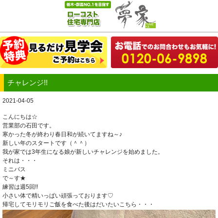
チャレンジ!!
2021-04-05
こんにちは☆
営業部の石田です。
寒かった冬が終わり春日和が続いてますね～♪
新しい年のスタートです（＾＾）
我が家では3年生になる娘が新しいチャレンジを始めました。
それは・・・
ミニバス
で～す★
練習は週5回!!
小さい体で精いっぱい頑張っております♡
帰宅してモリモリご飯を食べた後はだいたいこちら・・・