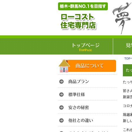
TOP
たっ
たっ
皆さ
新築
コロ
堀越
新し
これ