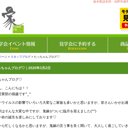
栃木県(足利市・佐野市)群
ページ
>
スタッフブログ
> たっちゃんブログ♡
ちゃんブログ♡｜2020年3月2日
ちゃんブログ♡
ん、こんにちは！！
営業部の堀越です^_^
ナウイルスの影響でいろいろ大変なご家族も多いかと思いますが、皆さんいかがお過
家はそんな大変な中ですが、鬼嫁がついに臨月を迎えました(^^)
い命の誕生を楽しみにしております♡
から忙しくなるかと思いますが、鬼嫁の言う事を良く聞いて、大人しく過ごしてい