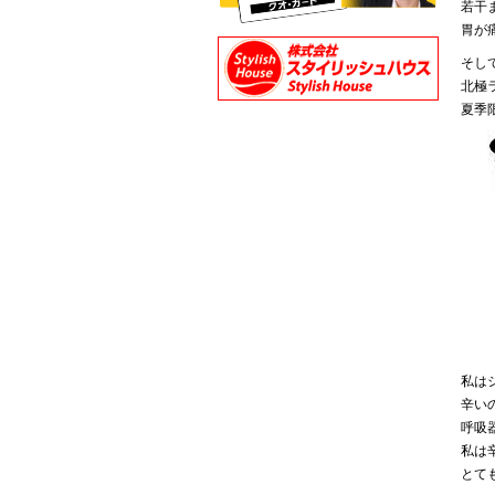
若干
胃が
そし
北極
夏季
私は
辛いの
呼吸
私は
とて