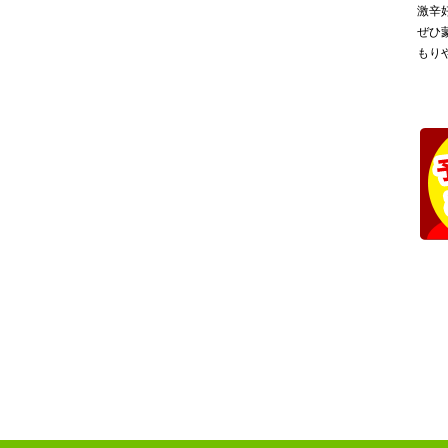
激辛
ぜひ
もり