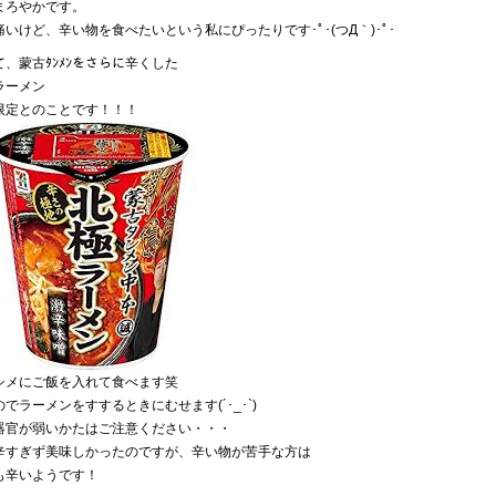
まろやかです。
痛いけど、辛い物を食べたいという私にぴったりです･ﾟ･(つД｀)･ﾟ･
て、蒙古ﾀﾝﾒﾝをさらに辛くした
ラーメン
限定とのことです！！！
シメにご飯を入れて食べます笑
でラーメンをすするときにむせます(´･_･`)
器官が弱いかたはご注意ください・・・
辛すぎず美味しかったのですが、辛い物が苦手な方は
も辛いようです！