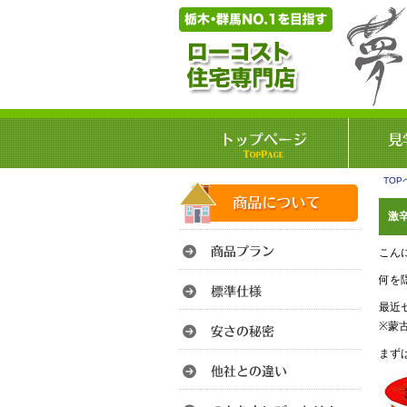
TOP
激辛
こん
何を
最近
※蒙
まず