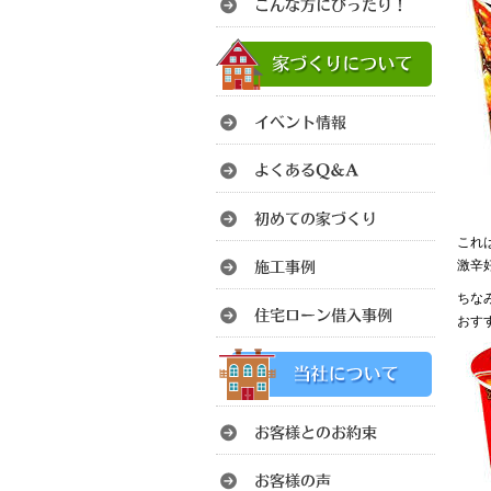
これは
激辛
ちな
おす