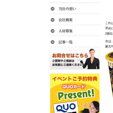
これ
早め
2個
次は
蒙古ﾀ