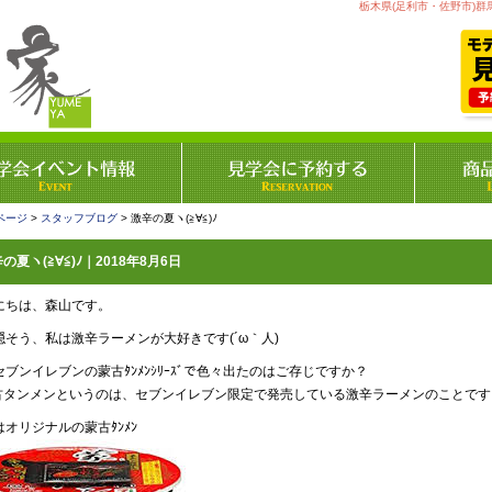
栃木県(足利市・佐野市)群
ページ
>
スタッフブログ
> 激辛の夏ヽ(≧∀≦)ﾉ
の夏ヽ(≧∀≦)ﾉ｜2018年8月6日
にちは、森山です。
隠そう、私は激辛ラーメンが大好きです(´ω｀人)
セブンイレブンの蒙古ﾀﾝﾒﾝｼﾘｰｽﾞで色々出たのはご存じですか？
古タンメンというのは、セブンイレブン限定で発売している激辛ラーメンのことです
はオリジナルの蒙古ﾀﾝﾒﾝ