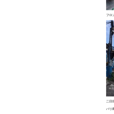
フロ
二日
バリ