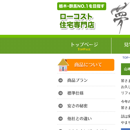
TOP
山本
皆さ
お久
リフ
今年
皆さ
話は
やま