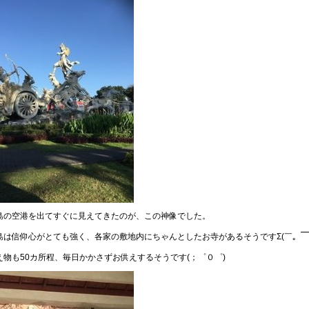
島の空港を出てすぐに見えてきたのが、この神像でした。
島は信仰心がとても強く、各家の敷地内にちゃんとしたお寺があるそうですΣ(￣。￣ﾉ
え物も50カ所程、毎日かかさずお供えするそうです(；゜０゜)