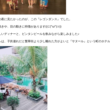
の夜に見たかったのが、この『レゴンダンス』でした。
きや、目の動きに特徴があります((⊂(^ω^)⊃))
しいディナーと、ビンタンビールを飲みながら楽しみました♪
ルは、子供連れだと繁華街より少し離れた方がよいと『サヌール』という町のホテ