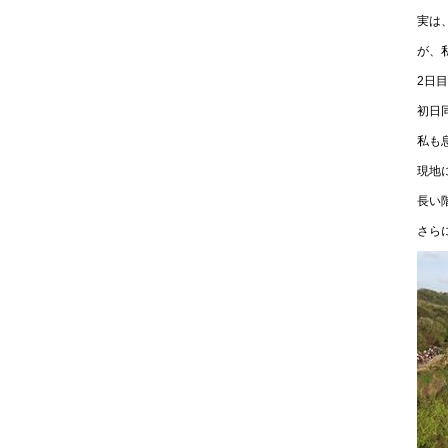
実は
が、
2日
初日
私も
現地
長い
さら