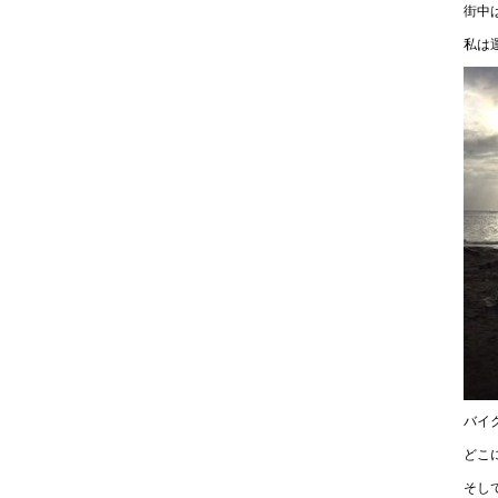
街中
私は
バイ
どこ
そし