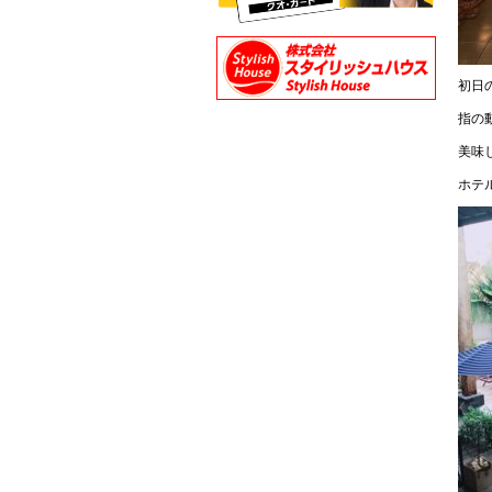
初日
指の動
美味
ホテ