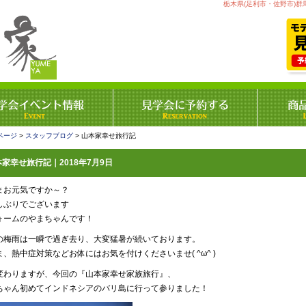
栃木県(足利市・佐野市)群
ページ
>
スタッフブログ
> 山本家幸せ旅行記
家幸せ旅行記｜2018年7月9日
まお元気ですか～？
しぶりでございます
ォームのやまちゃんです！
の梅雨は一瞬で過ぎ去り、大変猛暑が続いております。
ま、熱中症対策などお体にはお気を付けくださいませ( ^ω^ )
変わりますが、今回の『山本家幸せ家族旅行』、
ちゃん初めてインドネシアのバリ島に行って参りました！