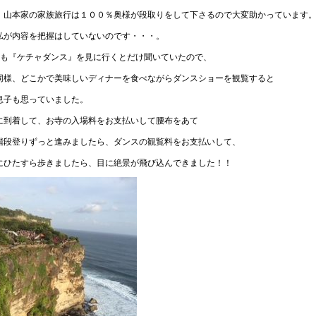
、山本家の家族旅行は１００％奥様が段取りをして下さるので大変助かっています
私が内容を把握はしていないのです・・・。
目も『ケチャダンス』を見に行くとだけ聞いていたので、
同様、どこかで美味しいディナーを食べながらダンスショーを観覧すると
息子も思っていました。
に到着して、お寺の入場料をお支払いして腰布をあて
階段登りずっと進みましたら、ダンスの観覧料をお支払いして、
にひたすら歩きましたら、目に絶景が飛び込んできました！！