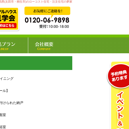
馬県(太田市・桐生市)のローコスト住宅・注文住宅の夢家
ダイニング
ール】
付けられた納戸
面室
浴室