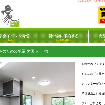
栃木県(足利市・佐野市)群
族のための平屋 太田市 T様
13畳のリビング
お家の顔【玄関ホ
カウンターが備え
清潔感あふれる洗
ブルーが冴える 